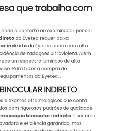
resa que trabalha com
idade e conforto ao examinador por ser
direto
da Eyetec requer baixa
ar indireto
da Eyetec conta com alto
dência de radiações ultravioleta. Além
rece um espectro luminoso de alta
ciso. Para fazer a compra de
 equipamentos da Eyetec. .
BINOCULAR INDIRETO
s e exames oftalmológicos que conta
os com rigorosos padrões de qualidade.
lmoscópio binocular indireto
é ser uma
vadora e eficiência garantida, mas
 com um serviço de assistência técnica