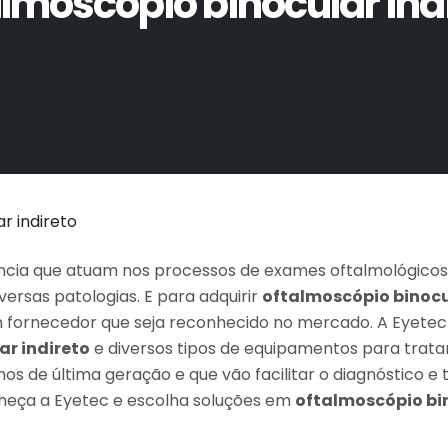
lmoscópio binocular ind
cia que atuam nos processos de exames oftalmológicos
iversas patologias. E para adquirir
oftalmoscópio binocu
m fornecedor que seja reconhecido no mercado. A Eyete
ar indireto
e diversos tipos de equipamentos para trata
lhos de última geração e que vão facilitar o diagnóstico
heça a Eyetec e escolha soluções em
oftalmoscópio bi