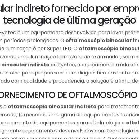
lar indireto fornecido por emp
tecnologia de última geração
Eyetec é um equipamento desenvolvido para levar pratic
m períodos prolongados. O
oftalmoscópio binocular in
de iluminação é por Super LED. O
oftalmoscópio binocul
ovendo uma iluminação bem clara ao examinador, sem inci
binocular indireto
da Eyetec, o equipamento ainda ofe
 do olho para proporcionar um diagnóstico bastante pre
cado com qualidade e procedência, a solução é a linha de
 FORNECIMENTO DE OFTALMOSCÓPIO 
s e
oftalmoscópio binocular indireto
para tratamento
ercado, fornecendo uma gama de equipamentos fabricad
fornecimento de equipamentos para oftalmologia e
ofta
 garante equipamentos desenvolvidos com tecnologia ino
o sofrer variações com o dólar ou euro. A Eyetec conta