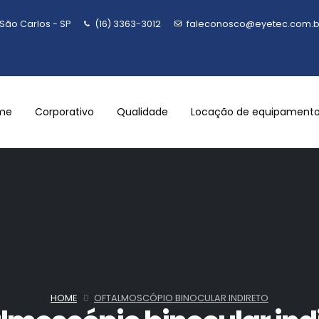
São Carlos - SP
(16) 3363-3012
faleconosco@eyetec.com.b
me
Corporativo
Qualidade
Locação de equipament
HOME
OFTALMOSCÓPIO BINOCULAR INDIRETO