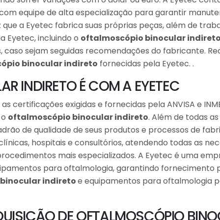
com equipe de alta especialização para garantir manute
 que a Eyetec fabrica suas próprias peças, além de tr
 Eyetec, incluindo o
oftalmoscópio binocular indiret
s, caso sejam seguidas recomendações do fabricante. Re
ópio binocular indireto
fornecidas pela Eyetec. .
R INDIRETO É COM A EYETEC
s certificações exigidas e fornecidas pela ANVISA e INME
o o
oftalmoscópio binocular indireto
. Além de todas as
 padrão de qualidade de seus produtos e processos de fa
clínicas, hospitais e consultórios, atendendo todas as ne
e procedimentos mais especializados. A Eyetec é uma emp
ipamentos para oftalmologia, garantindo fornecimento pa
binocular indireto
e equipamentos para oftalmologia p
UISIÇÃO DE OFTALMOSCÓPIO BINOC