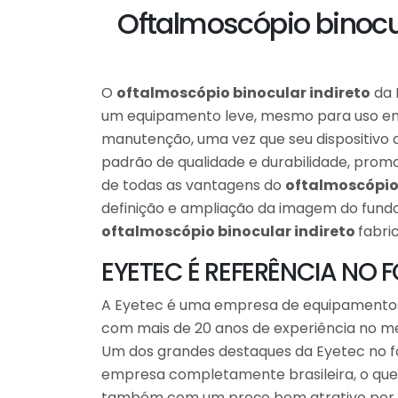
Oftalmoscópio binocu
O
oftalmoscópio binocular indireto
da 
um equipamento leve, mesmo para uso e
manutenção, uma vez que seu dispositivo 
padrão de qualidade e durabilidade, prom
de todas as vantagens do
oftalmoscópio 
definição e ampliação da imagem do fundo
oftalmoscópio binocular indireto
fabri
EYETEC É REFERÊNCIA NO
A Eyetec é uma empresa de equipamento
com mais de 20 anos de experiência no m
Um dos grandes destaques da Eyetec no 
empresa completamente brasileira, o que
também com um preço bem atrativo por nã