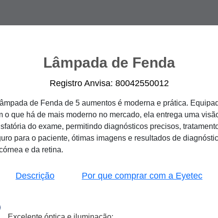
Lâmpada de Fenda
Registro Anvisa: 80042550012
âmpada de Fenda de 5 aumentos é moderna e prática. Equipa
 o que há de mais moderno no mercado, ela entrega uma visã
isfatória do exame, permitindo diagnósticos precisos, tratament
uro para o paciente, ótimas imagens e resultados de diagnósti
córnea e da retina.
Descrição
Por que comprar com a Eyetec
Excelente óptica e iluminação;