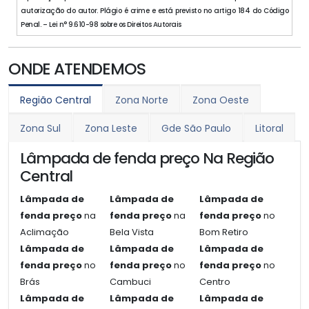
autorização do autor. Plágio é crime e está previsto no artigo 184 do Código
Penal. – Lei n° 9.610-98 sobre os Direitos Autorais
ONDE ATENDEMOS
Região Central
Zona Norte
Zona Oeste
Zona Sul
Zona Leste
Gde São Paulo
Litoral
Lâmpada de fenda preço Na Região
Central
Lâmpada de
Lâmpada de
Lâmpada de
fenda preço
na
fenda preço
na
fenda preço
no
Aclimação
Bela Vista
Bom Retiro
Lâmpada de
Lâmpada de
Lâmpada de
fenda preço
no
fenda preço
no
fenda preço
no
Brás
Cambuci
Centro
Lâmpada de
Lâmpada de
Lâmpada de