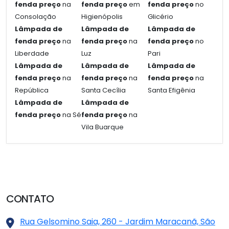
fenda preço
na
fenda preço
em
fenda preço
no
Consolação
Higienópolis
Glicério
Lâmpada de
Lâmpada de
Lâmpada de
fenda preço
na
fenda preço
na
fenda preço
no
Liberdade
Luz
Pari
Lâmpada de
Lâmpada de
Lâmpada de
fenda preço
na
fenda preço
na
fenda preço
na
República
Santa Cecília
Santa Efigênia
Lâmpada de
Lâmpada de
fenda preço
na Sé
fenda preço
na
Vila Buarque
CONTATO
Rua Gelsomino Saia, 260 - Jardim Maracanã, São